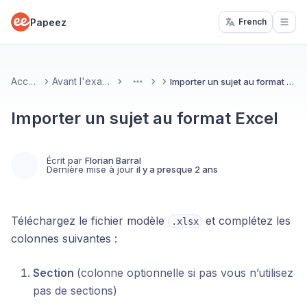
Papeez
French
Open
Accueil
Avant l'examen
Importer un sujet au format Excel
More
Importer un sujet au format Excel
Écrit par
Florian Barral
Dernière mise à jour
il y a presque 2 ans
Téléchargez le fichier modèle
et complétez les
.xlsx
colonnes suivantes :
Section
(colonne optionnelle si pas vous n’utilisez
pas de sections)