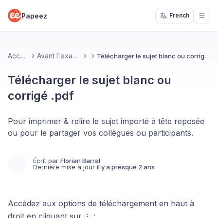
Papeez
French
Open
Accueil
Avant l'examen
Télécharger le sujet blanc ou corrigé .pdf
Télécharger le sujet blanc ou
corrigé .pdf
Pour imprimer & relire le sujet importé à tête reposée
ou pour le partager vos collègues ou participants.
Écrit par
Florian Barral
Dernière mise à jour
il y a presque 2 ans
Accédez aux options de téléchargement en haut à
droit en cliquant sur
:
⁝